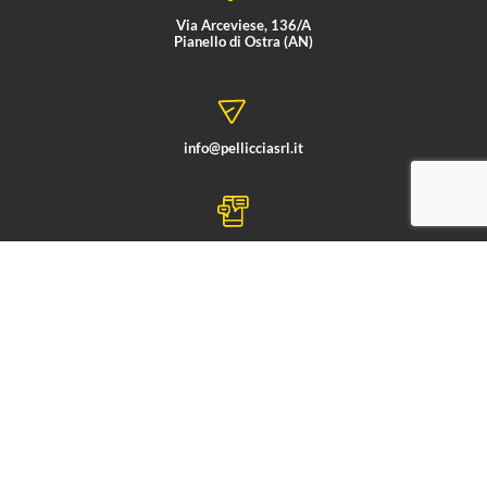
Via Arceviese, 136/A
Pianello di Ostra (AN)
info@pellicciasrl.it
+39 071 688041
+39 071 7988087
Pelliccia Srl © 2022 – Powered and Managed by
Pecas