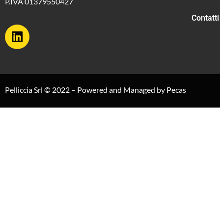
P.IVA 01379550427
Contatti
Pelliccia Srl © 2022 – Powered and Managed by
Pecas