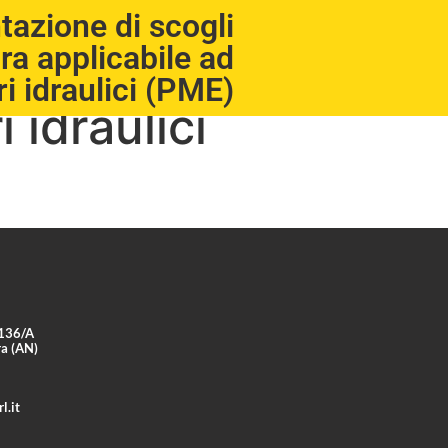
tazione di scogli
ra applicabile ad
gli di grande
i idraulici (PME)
 idraulici
 136/A
ra (AN)
l.it