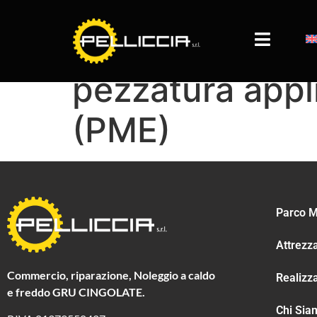
Pinza per la m
pezzatura appli
(PME)
Parco M
Attrezz
Commercio, riparazione, Noleggio a caldo
Realizz
e freddo GRU CINGOLATE.
Chi Sia